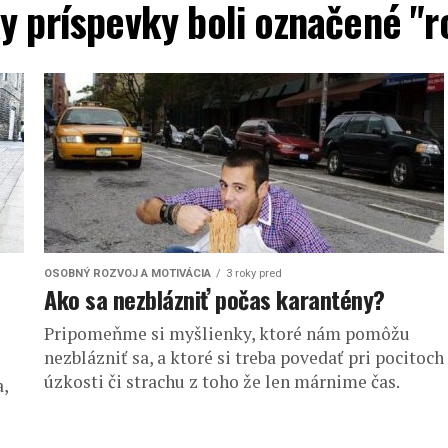
y príspevky boli označené "r
OSOBNÝ ROZVOJ A MOTIVÁCIA
3 roky pred
Ako sa nezblázniť počas karantény?
Pripomeňme si myšlienky, ktoré nám pomôžu
nezblázniť sa, a ktoré si treba povedať pri pocitoch
úzkosti či strachu z toho že len márnime čas.
,