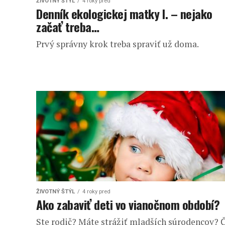
ŽIVOTNÝ ŠTÝL
4 roky pred
Denník ekologickej matky I. – nejako
začať treba…
Prvý správny krok treba spraviť už doma.
ŽIVOTNÝ ŠTÝL
4 roky pred
Ako zabaviť deti vo vianočnom období?
Ste rodič? Máte strážiť mladších súrodencov? 