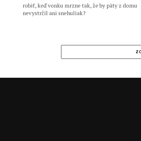
robiť, keď vonku mrzne tak, že by päty z domu
nevystrčil ani snehuliak?
ZO