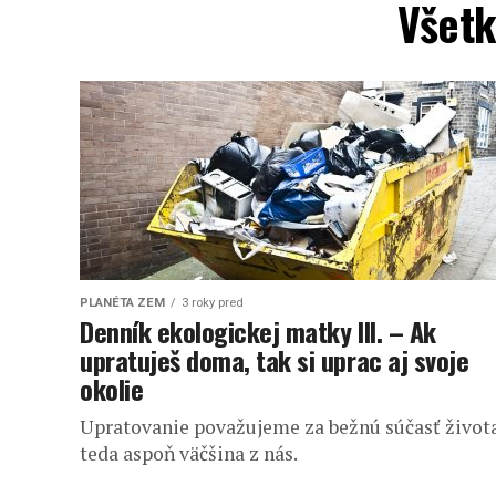
Všetk
PLANÉTA ZEM
3 roky pred
Denník ekologickej matky III. – Ak
upratuješ doma, tak si uprac aj svoje
okolie
Upratovanie považujeme za bežnú súčasť života
teda aspoň väčšina z nás.