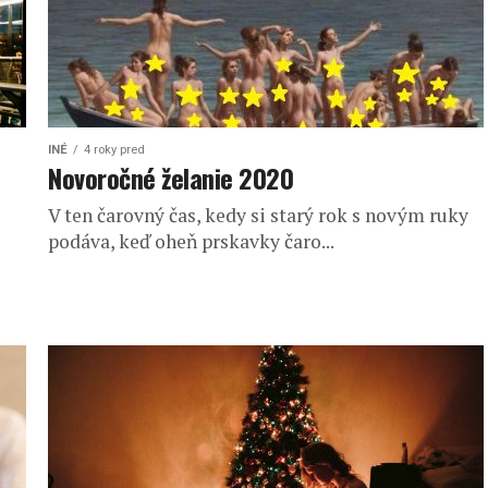
INÉ
4 roky pred
Novoročné želanie 2020
V ten čarovný čas, kedy si starý rok s novým ruky
podáva, keď oheň prskavky čaro...