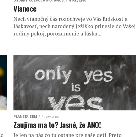
OSOBNÝ ROZVOJ A MOTIVÁCIA
4 roky pred
Vianoce
Nech vianočný čas rozochveje vo Vás ľudskosť a
láskavosť, nech narodený Ježiško prinesie do Vašej
rodiny pokoj, porozumenie a lásku...
PLANÉTA ZEM
4 roky pred
Zaujíma ma to? Jasné, že ANO!
Čo
Je len na nás čo tu ostane pre naše deti. Preto