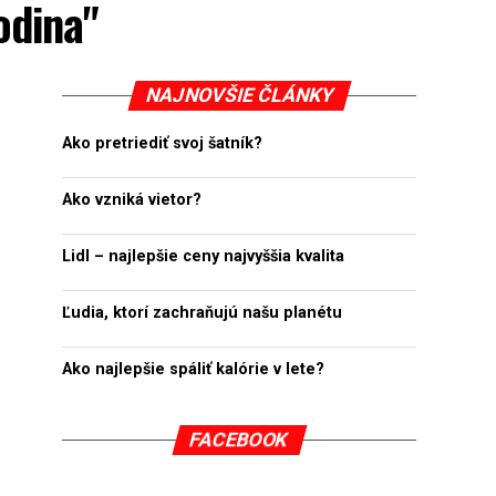
odina"
NAJNOVŠIE ČLÁNKY
Ako pretriediť svoj šatník?
Ako vzniká vietor?
Lidl – najlepšie ceny najvyššia kvalita
Ľudia, ktorí zachraňujú našu planétu
Ako najlepšie spáliť kalórie v lete?
FACEBOOK