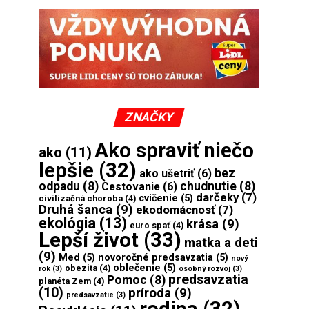
ZNAČKY
Ako spraviť niečo
ako
(11)
lepšie
(32)
bez
ako ušetriť
(6)
odpadu
(8)
chudnutie
(8)
Cestovanie
(6)
darčeky
(7)
cvičenie
(5)
civilizačná choroba
(4)
Druhá šanca
(9)
ekodomácnosť
(7)
ekológia
(13)
krása
(9)
euro spať
(4)
Lepší život
(33)
matka a deti
(9)
Med
(5)
novoročné predsavzatia
(5)
nový
oblečenie
(5)
obezita
(4)
rok
(3)
osobný rozvoj
(3)
predsavzatia
Pomoc
(8)
planéta Zem
(4)
(10)
príroda
(9)
predsavzatie
(3)
rodina
(32)