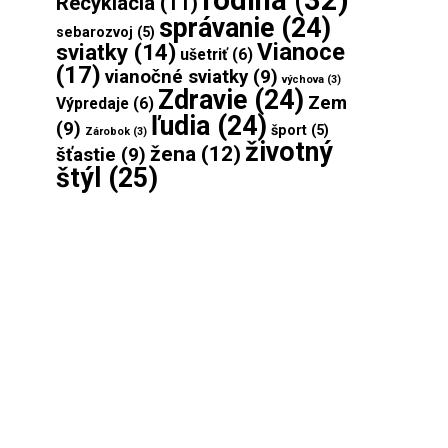
Recyklácia
(11)
správanie
(24)
sebarozvoj
(5)
Vianoce
sviatky
(14)
ušetriť
(6)
(17)
vianočné sviatky
(9)
výchova
(3)
Zdravie
(24)
Zem
Výpredaje
(6)
ľudia
(24)
(9)
šport
(5)
Zárobok
(3)
životný
žena
(12)
šťastie
(9)
štýl
(25)