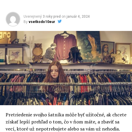
Uverejnený
3 roky pred
on
január 4, 2024
By
vsetkodo10eur
Share
Like
Tweet
SÚVISIACE TÉMY:
AKO SPRAVIŤ NIEČO LEPŠIE
EKOLÓGIA
POMOC
PRÍRODA
SPRÁVANIE
ZEM
Pretriedenie svojho šatníka môže byť užitočné, ak chcete
získať lepší prehľad o tom, čo v ňom máte, a zbaviť sa
NASLEDUJÚCI
Lidl – najlepšie ceny najvyššia kvalita
vecí, ktoré už nepotrebujete alebo sa vám už nehodia.