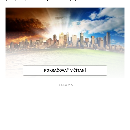
POKRAČOVAŤ V ČÍTANÍ
REKLAMA
Sú medzi nami ľudia, ktorý prispievajú k záchrane našej
planéty. V krajinách po celom svete sa spojili skupinky
ľudí a vymysleli aktivity alebo spôsob ako veľmi