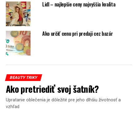
Lidl – najlepšie ceny najvyššia kvalita
Nasovi trvalo 1000 dní pokiaľ natočil o nich krátke video.
Ak sa chcete pridať do klubu týchto výnimočných ľudí a
záleží vám na životnom prostredí, v ktorom žijete, stačí
sa len poobzerať okolo seba a nápad možno príde aj
Ako určiť cenu pri predaji cez bazár
sám. Pozrite si video a inšpirujte seba aj iných.
BEAUTY TRIKY
Ako pretriediť svoj šatník?
Upratanie oblečenia je dôležité pre jeho dlhšiu životnosť a
vzhľad