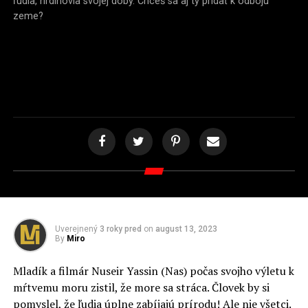
ľudia, hrdinovia svojej doby. Chceš sa aj ty pridať k odboju
zeme?
Uverejnený
3 roky pred
on
august 13, 2023
By
Miro
Mladík a filmár Nuseir Yassin (Nas) počas svojho výletu k
mŕtvemu moru zistil, že more sa stráca. Človek by si
pomyslel, že ľudia úplne zabíjajú prírodu! Ale nie všetci.