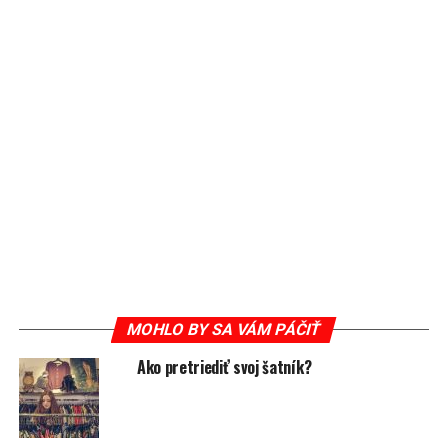
jednoducho prispieť k zlepšeniu životného prostredia.
MOHLO BY SA VÁM PÁČIŤ
Ako pretriediť svoj šatník?