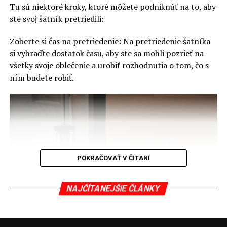
Tu sú niektoré kroky, ktoré môžete podniknúť na to, aby
NENECHAJTE SI UJSŤ
ste svoj šatník pretriedili:
Ako najlepšie spáliť kalórie v lete?
Zoberte si čas na pretriedenie: Na pretriedenie šatníka
si vyhraďte dostatok času, aby ste sa mohli pozrieť na
všetky svoje oblečenie a urobiť rozhodnutia o tom, čo s
ním budete robiť.
POKRAČOVAŤ V ČÍTANÍ
NAJČÍTANEJŠIE ČLÁNKY