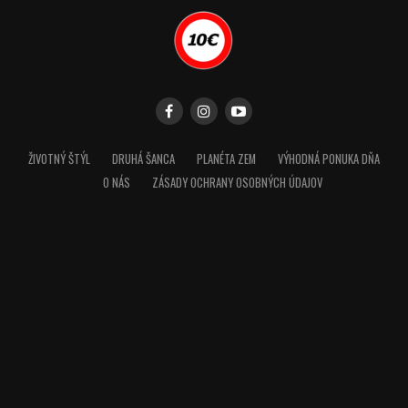
ŽIVOTNÝ ŠTÝL
DRUHÁ ŠANCA
PLANÉTA ZEM
VÝHODNÁ PONUKA DŇA
O NÁS
ZÁSADY OCHRANY OSOBNÝCH ÚDAJOV
Vyberte si miesto: Pretriedenie šatníka je lepšie robiť na
mieste, kde máte dostatok miesta, aby ste mohli vyklopiť
všetko svoje oblečenie a pozrieť sa naň. Môžete si